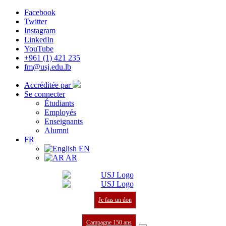
Facebook
Twitter
Instagram
LinkedIn
YouTube
+961 (1) 421 235
fm@usj.edu.lb
Accréditée par
Se connecter
Étudiants
Employés
Enseignants
Alumni
FR
EN
AR
Je fais un don
Campagne 150 ans