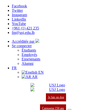
Facebook
Twitter
Instagram
LinkedIn
YouTube
+961 (1) 421 235
fm@usj.edu.lb
Accréditée par
Se connecter
Étudiants
Employés
Enseignants
Alumni
FR
EN
AR
Je fais un don
Campagne 150 ans