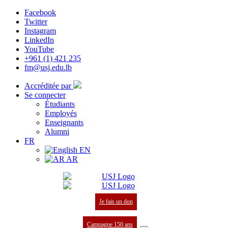
Facebook
Twitter
Instagram
LinkedIn
YouTube
+961 (1) 421 235
fm@usj.edu.lb
Accréditée par
Se connecter
Étudiants
Employés
Enseignants
Alumni
FR
EN
AR
Je fais un don
Campagne 150 ans