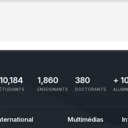
11,727
2,142
437
+
1
ÉTUDIANTS
ENSEIGNANTS
DOCTORANTS
ALUMN
nternational
Multimédias
In