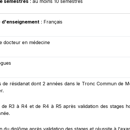
e semestres
: au moins 10 semestres
) d'enseignement
: Français
e docteur en médecine
ogues
s de résidanat dont 2 années dans le Tronc Commun de M
r.
 de R3 à R4 et de R4 à R5 après validation des stages hosp
née.
n du diplôme après validation des stages et réussite à l'ex