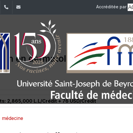
Accréditée par
dIn
YouTube
+961 (1) 421 235
fm@usj.edu.lb
tion en dermatologie
ts: 2,865,000 L.L/Crédit + 76 USD/Crédit
e médecine