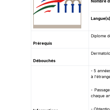
Nombre d
Langue(s
Diplome d
Prérequis
Dermatol
Débouchés
- 5 année
à l'étrange
- Passage
chaque an
- Obtentio