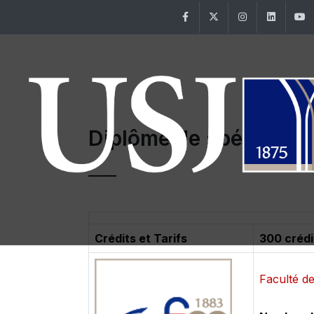
Facebook
Twitter
Instagram
Linke
Diplôme de spécialisa
Crédits et Tarifs
300 crédi
Faculté d