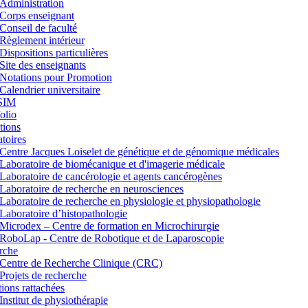
Administration
Corps enseignant
Conseil de faculté
Règlement intérieur
Dispositions particulières
Site des enseignants
Notations pour Promotion
Calendrier universitaire
SIM
lio
tions
toires
Centre Jacques Loiselet de génétique et de génomique médicales
Laboratoire de biomécanique et d'imagerie médicale
Laboratoire de cancérologie et agents cancérogènes
Laboratoire de recherche en neurosciences
Laboratoire de recherche en physiologie et physiopathologie
Laboratoire d’histopathologie
Microdex – Centre de formation en Microchirurgie
RoboLap - Centre de Robotique et de Laparoscopie
rche
Centre de Recherche Clinique (CRC)
Projets de recherche
utions rattachées
Institut de physiothérapie