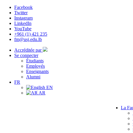
Facebook
Twitter
Instagram
LinkedIn
YouTube
+961 (1) 421 235
fm@usj.edu.lb
Accréditée par
Se connecter
Étudiants
Employés
Enseignants
Alumni
FR
EN
AR
La Fac