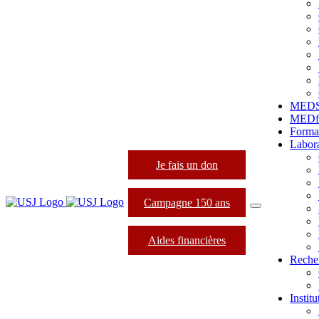
MED
MEDfo
Forma
Labora
Je fais un don
Campagne 150 ans
Aides financières
Reche
Instit