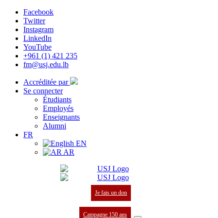
Facebook
Twitter
Instagram
LinkedIn
YouTube
+961 (1) 421 235
fm@usj.edu.lb
Accréditée par
Se connecter
Étudiants
Employés
Enseignants
Alumni
FR
EN
AR
Je fais un don
Campagne 150 ans