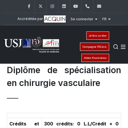
Facebook
Twitter
Instagram
LinkedIn
YouTube
+961 (1) 421 235
fm@usj.edu
Accréditée par
Se connecter
FR
Je fais un don
Campagne 150 ans
Aides financières
Diplôme de spécialisation
en chirurgie vasculaire
Crédits et
300 crédits: 0 L.L/Crédit + 0