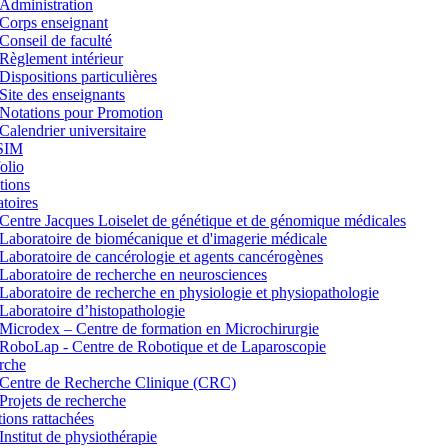
Administration
Corps enseignant
Conseil de faculté
Règlement intérieur
Dispositions particulières
Site des enseignants
Notations pour Promotion
Calendrier universitaire
SIM
lio
tions
toires
Centre Jacques Loiselet de génétique et de génomique médicales
Laboratoire de biomécanique et d'imagerie médicale
Laboratoire de cancérologie et agents cancérogènes
Laboratoire de recherche en neurosciences
Laboratoire de recherche en physiologie et physiopathologie
Laboratoire d’histopathologie
Microdex – Centre de formation en Microchirurgie
RoboLap - Centre de Robotique et de Laparoscopie
rche
Centre de Recherche Clinique (CRC)
Projets de recherche
utions rattachées
Institut de physiothérapie