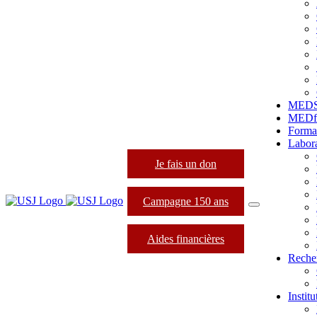
MED
MEDfo
Forma
Labora
Je fais un don
Campagne 150 ans
Aides financières
Reche
Instit