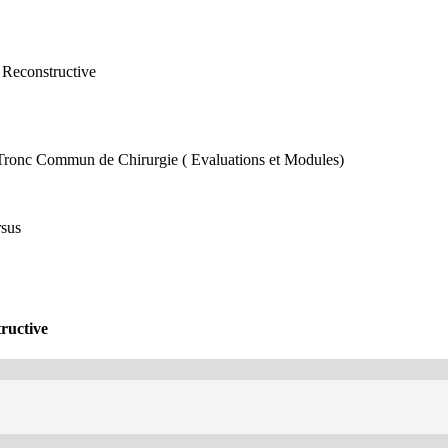
t Reconstructive
 Tronc Commun de Chirurgie ( Evaluations et Modules)
rsus
tructive