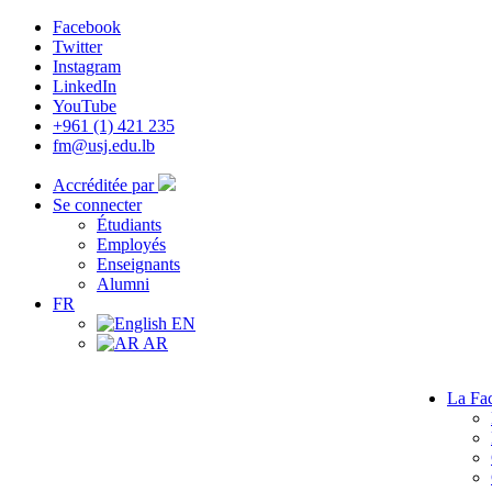
Facebook
Twitter
Instagram
LinkedIn
YouTube
+961 (1) 421 235
fm@usj.edu.lb
Accréditée par
Se connecter
Étudiants
Employés
Enseignants
Alumni
FR
EN
AR
La Fac