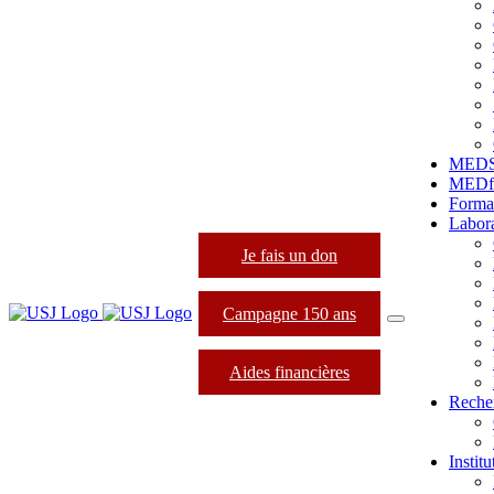
MED
MEDfo
Forma
Labora
Je fais un don
Campagne 150 ans
Aides financières
Reche
Instit