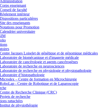
Administration
Corps enseignant
Conseil de faculté
Règlement intérieur
Dispositions particulières
Site des enseignants
Notations pour Promotion
Calendrier universitaire
SIM
lio
tions
toires
Centre Jacques Loiselet de génétique et de génomique médicales
Laboratoire de biomécanique et d'imagerie médicale
Laboratoire de cancérologie et agents cancérogènes
Laboratoire de recherche en neurosciences
Laboratoire de recherche en physiologie et physiopathologie
Laboratoire d’histopathologie
Microdex – Centre de formation en Microchirurgie
RoboLap - Centre de Robotique et de Laparoscopie
rche
Centre de Recherche Clinique (CRC)
Projets de recherche
utions rattachées
Institut de physiothérapie