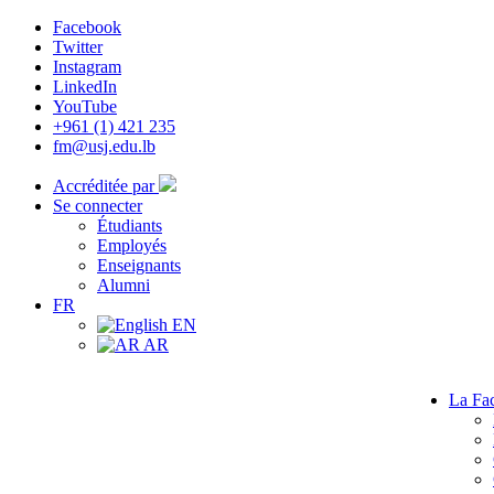
Facebook
Twitter
Instagram
LinkedIn
YouTube
+961 (1) 421 235
fm@usj.edu.lb
Accréditée par
Se connecter
Étudiants
Employés
Enseignants
Alumni
FR
EN
AR
La Fac