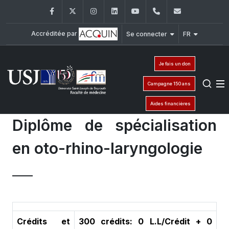
Facebook
Twitter
Instagram
LinkedIn
YouTube
+961 (1) 421 235
fm@usj.edu
Accréditée par
Se connecter
FR
Je fais un don
Campagne 150 ans
Aides financières
Diplôme de spécialisation
en oto-rhino-laryngologie
Crédits et
300 crédits: 0 L.L/Crédit + 0