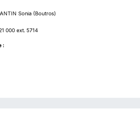
NTIN Sonia (Boutros)
421 000
ext. 5714
 :