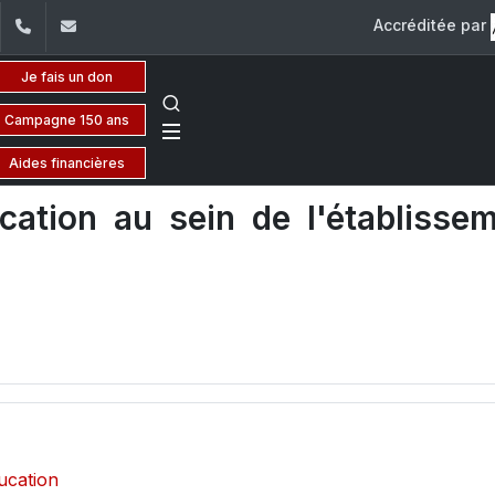
Accréditée par
dIn
YouTube
+961 (1) 421 235
fm@usj.edu.lb
Je fais un don
Campagne 150 ans
Aides financières
tion au sein de l'établisse
ucation