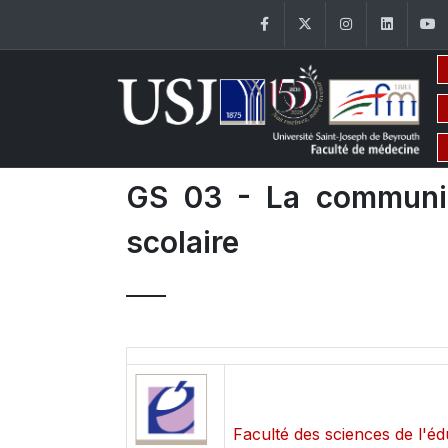
Facebook
Twitter
Instagram
Linke
GS 03 - La communica
scolaire
Faculté des sciences de l'éd