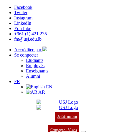
Facebook
Twitter
Instagram
LinkedIn
YouTube
+961 (1) 421 235
fm@usj.edu.lb
Accréditée par
Se connecter
Étudiants
Employés
Enseignants
Alumni
FR
EN
AR
Je fais un don
Campagne 150 ans