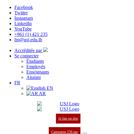
Facebook
Twitter
Instagram
LinkedIn
YouTube
+961 (1) 421 235
fm@usj.edu.lb
Accréditée par
Se connecter
Étudiants
Employés
Enseignants
Alumni
FR
EN
AR
Je fais un don
Campagne 150 ans