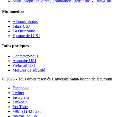
Saint Joseph University Foundation, Beirut Inc. - États-Unis
Multimédias
Albums photos
Films USJ
La Quinzaine
Hymne de l'USJ
Infos pratiques
Contactez-nous
Annuaire USJ
Webmail USJ
Mesures de sécurité
©
2026 - Tous droits réservés Université Saint-Joseph de Beyrouth
Facebook
Twitter
Instagram
LinkedIn
YouTube
+961 (1) 421 235
fm@usj.edu.lb