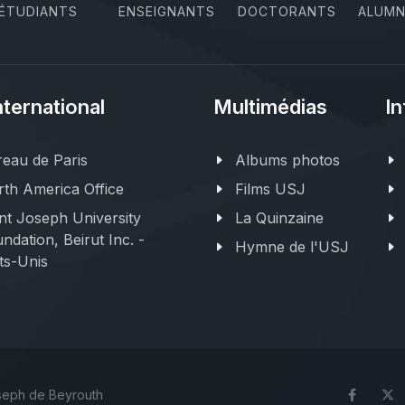
ÉTUDIANTS
ENSEIGNANTS
DOCTORANTS
ALUMN
nternational
Multimédias
In
eau de Paris
Albums photos
th America Office
Films USJ
nt Joseph University
La Quinzaine
ndation, Beirut Inc. -
Hymne de l'USJ
ts-Unis
oseph de Beyrouth
Face