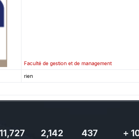
Faculté de gestion et de management
rien
11,727
2,142
437
+
1