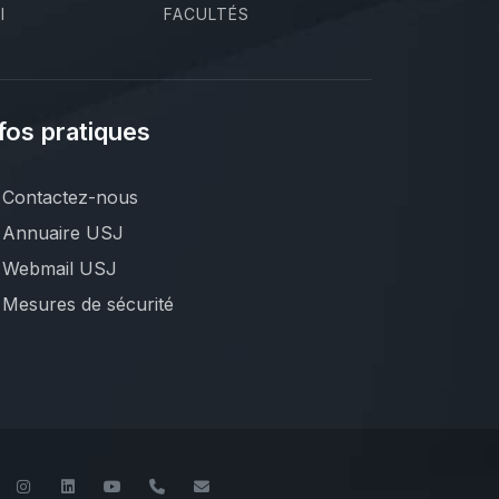
I
FACULTÉS
fos pratiques
Contactez-nous
Annuaire USJ
Webmail USJ
Mesures de sécurité
book
Twitter
Instagram
LinkedIn
YouTube
+961 (1) 421 235
fm@usj.edu.lb