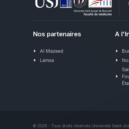
Nos partenaires
A l'I
Al Mazeed
Bur
Lamsa
Nor
Sai
Fou
Éta
©
2026 - Tous droits réservés Université Saint-J