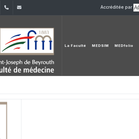
Accréditée par
dIn
YouTube
+961 (1) 421 235
fm@usj.edu.lb
La Faculté
MEDSIM
MEDfolio