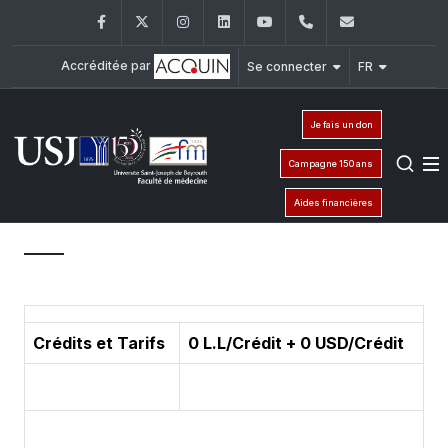
Facebook
Twitter
Instagram
LinkedIn
YouTube
+961 (1) 421 235
fm@usj.edu
Accréditée par
Se connecter
FR
Je fais un don
Campagne 150 ans
Aides financières
Crédits et Tarifs
0 L.L/Crédit + 0 USD/Crédit