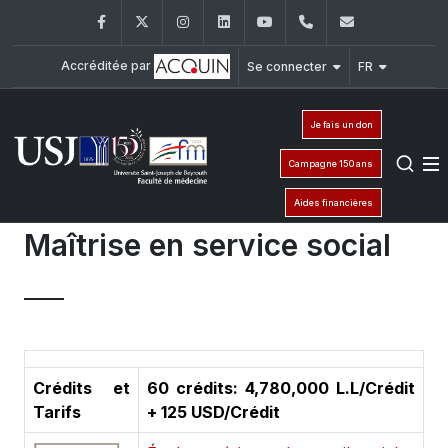
Facebook
Twitter
Instagram
LinkedIn
YouTube
+961 (1) 421 235
fm@usj.edu
Accréditée par
Se connecter
FR
Je fais un don
Campagne 150 ans
Aides financières
Maîtrise en service social
Crédits et
60 crédits: 4,780,000 L.L/Crédit
Tarifs
+ 125 USD/Crédit