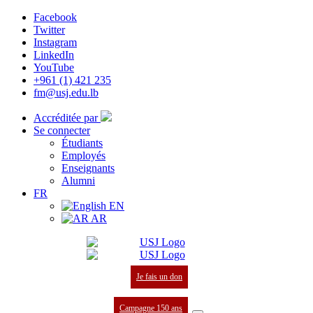
Facebook
Twitter
Instagram
LinkedIn
YouTube
+961 (1) 421 235
fm@usj.edu.lb
Accréditée par
Se connecter
Étudiants
Employés
Enseignants
Alumni
FR
EN
AR
Je fais un don
Campagne 150 ans