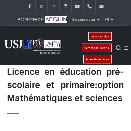
Facebook
Twitter
Instagram
LinkedIn
YouTube
+961 (1) 421 235
fm@usj.edu
Accréditée par
Se connecter
FR
Je fais un don
Campagne 150 ans
Aides financières
Licence en éducation pré-
scolaire et primaire:option
Mathématiques et sciences