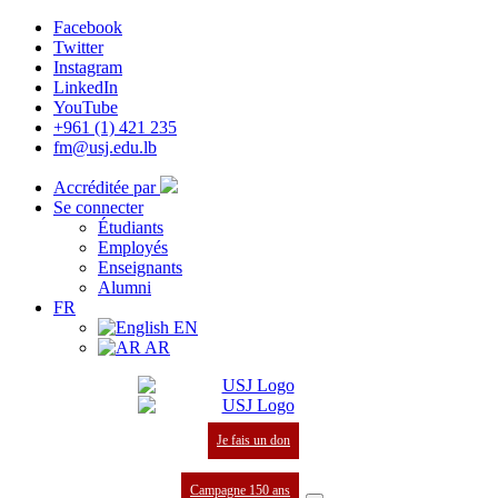
Facebook
Twitter
Instagram
LinkedIn
YouTube
+961 (1) 421 235
fm@usj.edu.lb
Accréditée par
Se connecter
Étudiants
Employés
Enseignants
Alumni
FR
EN
AR
Je fais un don
Campagne 150 ans