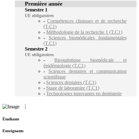
Première année
Semestre 1
UE obligatoires
-
Compétences cliniques et de recherche
(T.C1)
-
Méthodologie de la recherche 1 (T.C1)
-
Sciences biomédicales fondamentales
(T.C1)
Semestre 2
UE obligatoires
-
Biostatistique biomédicale et
épidémiologie (T.C1)
-
Sciences dentaires et communication
scientifique
-
Sciences dentaires (T.C1)
-
Stage de laboratoire (T.C1)
-
Technologies innovantes en dentisterie
Étudiants
Enseignants