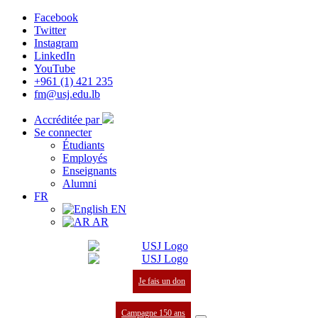
Facebook
Twitter
Instagram
LinkedIn
YouTube
+961 (1) 421 235
fm@usj.edu.lb
Accréditée par
Se connecter
Étudiants
Employés
Enseignants
Alumni
FR
EN
AR
Je fais un don
Campagne 150 ans