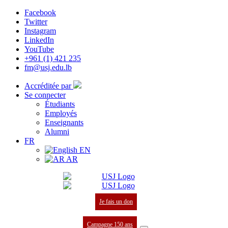
Facebook
Twitter
Instagram
LinkedIn
YouTube
+961 (1) 421 235
fm@usj.edu.lb
Accréditée par
Se connecter
Étudiants
Employés
Enseignants
Alumni
FR
EN
AR
Je fais un don
Campagne 150 ans