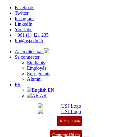
Facebook
Twitter
Instagram
LinkedIn
YouTube
+961 (1) 421 235
fm@usj.edu.lb
Accréditée par
Se connecter
Étudiants
Employés
Enseignants
Alumni
FR
EN
AR
Je fais un don
Campagne 150 ans