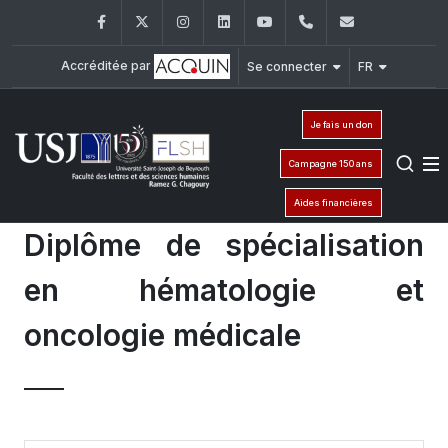
Facebook
Twitter
Instagram
LinkedIn
YouTube
+961 (1) 421 000
flsh@usj.e
Accréditée par
Se connecter
FR
Je fais un don
Campagne 150 ans
Aides financières
Diplôme de spécialisation
en hématologie et
oncologie médicale