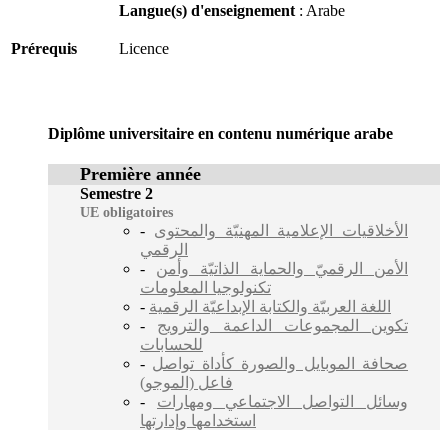
Langue(s) d'enseignement
: Arabe
Prérequis
Licence
Diplôme universitaire en contenu numérique arabe
Première année
Semestre 2
UE obligatoires
-
الأخلاقيات الإعلامية المهنيّة والمحتوى
الرقمي
-
الأمن الرقميّ والحماية الذاتيّة وأمن
تكنولوجيا المعلومات
-
اللغة العربيّة والكتابة الإبداعيّة الرقمية
-
تكوين المجموعات الداعمة والترويج
للحسابات
-
صحافة الموبايل والصورة كأداة تواصل
فاعل (الموجو)
-
وسائل التواصل الاجتماعي ومهارات
استخدامها وإدارتها