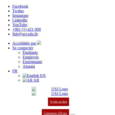
Facebook
Twitter
Instagram
LinkedIn
YouTube
+961 (1) 421 000
flsh@usj.edu.lb
Accréditée par
Se connecter
Étudiants
Employés
Enseignants
Alumni
FR
EN
AR
Je fais un don
Campagne 150 ans