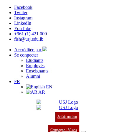
Facebook
Twitter
Instagram
LinkedIn
YouTube
+961 (1) 421 000
flsh@usj.edu.lb
Accréditée par
Se connecter
Étudiants
Employés
Enseignants
Alumni
FR
EN
AR
Je fais un don
Campagne 150 ans