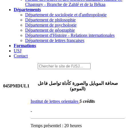
Chagoury - Branche de Zahlé et de la Békaa
Départements
Département de sociologie et d'anthropologie
Département de philosophie
Département de psychologie
Département de géographie
Département d'Histoire - Relations internationales
Département de lettres françaises
Formations
USJ
Contact
صحافة الموبايل والصورة كأداة تواصل فاعل
045PMDUL1
(الموجو)
Institut de lettres orientales
5 crédits
-
Temps présentiel : 20 heures