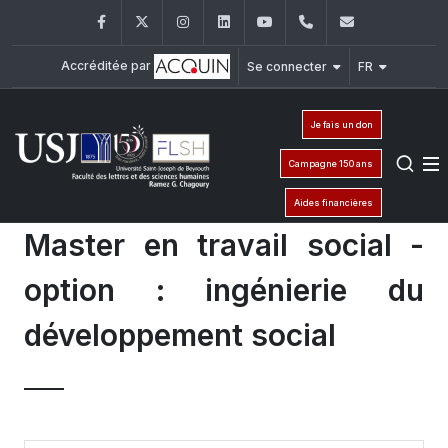
Facebook
Twitter
Instagram
LinkedIn
YouTube
+961 (1) 421 000
flsh@usj.e
Accréditée par
Se connecter
FR
Je fais un don
Campagne 150 ans
Aides financières
Master en travail social -
option : ingénierie du
développement social