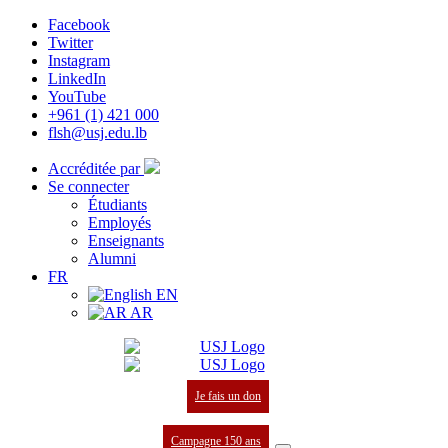
Facebook
Twitter
Instagram
LinkedIn
YouTube
+961 (1) 421 000
flsh@usj.edu.lb
Accréditée par
Se connecter
Étudiants
Employés
Enseignants
Alumni
FR
EN
AR
Je fais un don
Campagne 150 ans