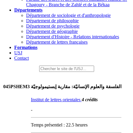
Chagoury - Branche de Zahlé et de la Békaa
Départements
Département de sociologie et d'anthropologie
Département de philosophie
Département de psychologie
Département de géographie
Département d'Histoire - Relations internationales
Département de lettres françaises
Formations
USJ
Contact
045PSHEM3
الفلسفة والعلوم الإنسانيّة: مقاربة إبستيمولوجيّة
Institut de lettres orientales
4 crédits
-
Temps présentiel : 22.5 heures