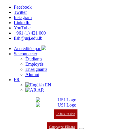
Facebook
Twitter
Instagram
LinkedIn
YouTube
+961 (1) 421 000
flsh@usj.edu.lb
Accréditée par
Se connecter
Étudiants
Employés
Enseignants
Alumni
FR
EN
AR
Je fais un don
Campagne 150 ans