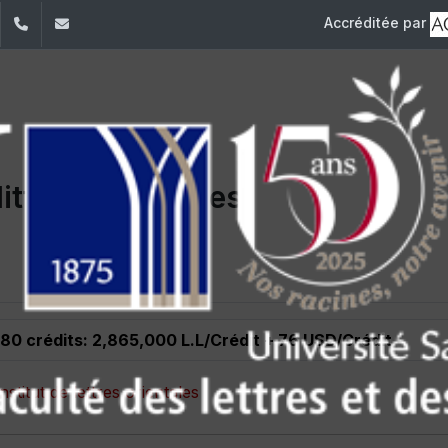
Accréditée par
dIn
YouTube
+961 (1) 421 000
flsh@usj.edu.lb
littérature arabes
180 crédits: 2,865,000 L.L/Crédit + 76 USD/Crédit
Institut de lettres orientales