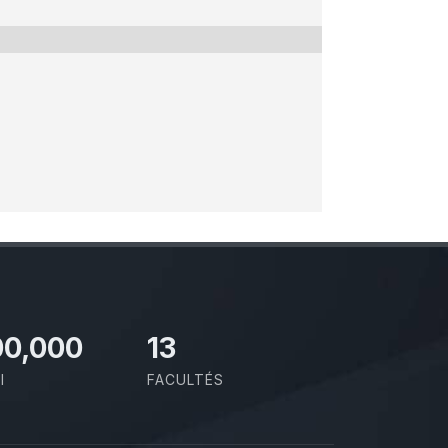
00,000
13
I
FACULTÉS