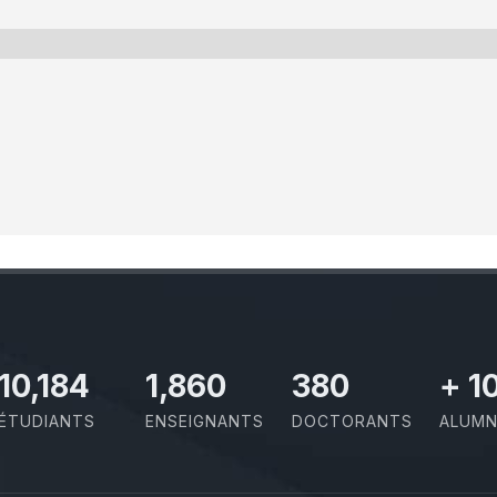
11,727
2,142
437
+
1
ÉTUDIANTS
ENSEIGNANTS
DOCTORANTS
ALUMN