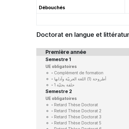
Débouchés
Doctorat en langue et littératu
Première année
Semestre 1
UE obligatoires
-
Complément de formation
-
أطروحة (1) اللغة العربيّة وآدابها
-
حلقة بحثيّة 1
Semestre 2
UE obligatoires
-
Retard Thèse Doctorat
-
Retard Thèse Doctorat 2
-
Retard Thèse Doctorat 3
-
Retard Thèse Doctorat 5
-
Retard Thèse Doctorat 6