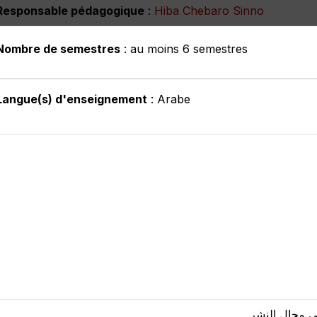
Responsable pédagogique
:
Hiba Chebaro Sinno
Nombre de semestres
: au moins 6 semestres
Langue(s) d'enseignement
: Arabe
 في مجال النشر