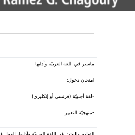
ماستر في اللغة العربيّة وآدابها
امتحان دخول:
-لغة أجنبيّة (فرنسي أو إنكليزي)
-منهجيّة التعبير
التعليم والبحث في اللغة العربيّة وآدابها، العمل