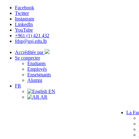
Facebook
Twitter
Instagram
LinkedIn
YouTube
+961 (1) 421 432
fdsp@usj.edu.lb
Accréditée par
Se connecter
Étudiants
Employés
Enseignants
Alumni
FR
EN
AR
La Fac