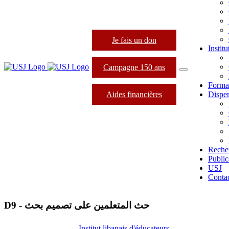
Je fais un don
Instit
Campagne 150 ans
Forma
Aides financières
Dispen
Reche
Public
USJ
Conta
D9 - حث المتعلمين على تصميم بحث
Institut libanais d'éducateurs