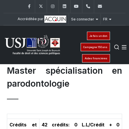
Facebook
Twitter
Instagram
LinkedIn
YouTube
+961 (1) 421 432
fdsp@usj.e
Accréditée par
Se connecter
FR
Je fais un don
Campagne 150 ans
Aides financières
Master spécialisation en
parodontologie
Crédits et
42 crédits: 0 L.L/Crédit + 0