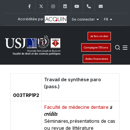
Facebook
Twitter
Instagram
LinkedIn
YouTube
+961 (1) 421 432
fdsp@usj.e
Accréditée par
Se connecter
FR
Je fais un don
Campagne 150 ans
Aides financières
Travail de synthèse paro
(pass.)
003TRP1P2
2
Faculté de médecine dentaire
crédits
Séminaires,présentations de cas
ou revue de littérature