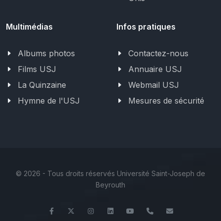
Multimédias
Infos pratiques
Albums photos
Contactez-nous
Films USJ
Annuaire USJ
La Quinzaine
Webmail USJ
Hymne de l'USJ
Mesures de sécurité
©
2026 - Tous droits réservés Université Saint-Joseph de
Beyrouth
Facebook
Twitter
Instagram
LinkedIn
YouTube
+961 (1) 421 432
fdsp@usj.e