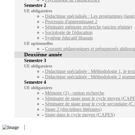
Semestre 2
UE obligatoires
-
Didactique spécialisée : Les programmes (langue 
-
Processus d'apprentissage 2
-
Séminaire mémoire recherche (ancien régime)
-
Sociologie de l'éducation
-
Système éducatif libanais
UE optionnelles
-
Courants pédagogiques et présupposés philoso
Deuxième année
Semestre 3
UE obligatoires
-
Didactique spécialisée : Méthodologie 1, le texte
-
Didactique spécialisée : Méthodologie 2 grammair
Semestre 4
UE obligatoires
-
Mémoire (2) - option recherche
-
Séminaire de stage pour le cycle moyen (CAP
-
Séminaire de stage pour le cycle secondaire 
-
Stage 2 (disciplines littéraires)
-
Stage dans le cycle moyen (CAPES)