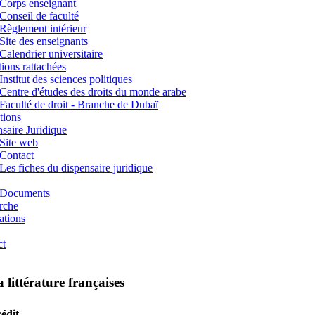
Corps enseignant
Conseil de faculté
Règlement intérieur
Site des enseignants
Calendrier universitaire
utions rattachées
Institut des sciences politiques
Centre d'études des droits du monde arabe
Faculté de droit - Branche de Dubaï
tions
saire Juridique
Site web
Contact
Les fiches du dispensaire juridique
Documents
rche
ations
ct
 littérature françaises
édit