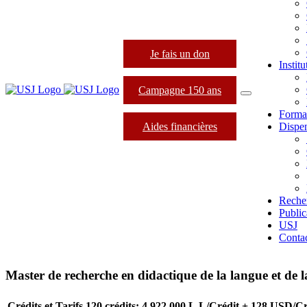
Je fais un don
Instit
Campagne 150 ans
Forma
Aides financières
Dispen
Reche
Public
USJ
Conta
Master de recherche en didactique de la langue et de la
Crédits et Tarifs
120 crédits: 4,922,000 L.L/Crédit + 128 USD/Cr