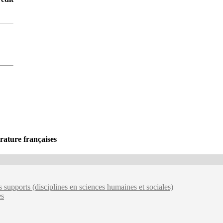
érature françaises
 supports (disciplines en sciences humaines et sociales)
es