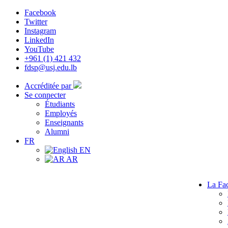
Facebook
Twitter
Instagram
LinkedIn
YouTube
+961 (1) 421 432
fdsp@usj.edu.lb
Accréditée par
Se connecter
Étudiants
Employés
Enseignants
Alumni
FR
EN
AR
La Fac