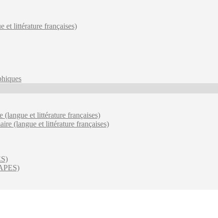
et littérature françaises)
phiques
 (langue et littérature françaises)
e (langue et littérature françaises)
ES)
(CAPES)