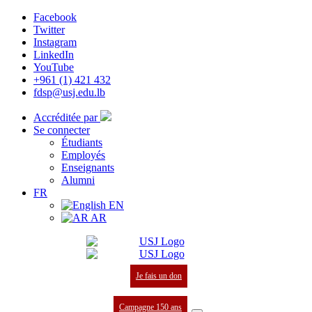
Facebook
Twitter
Instagram
LinkedIn
YouTube
+961 (1) 421 432
fdsp@usj.edu.lb
Accréditée par
Se connecter
Étudiants
Employés
Enseignants
Alumni
FR
EN
AR
Je fais un don
Campagne 150 ans