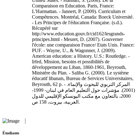
United States. - Hanhart, S. (2008). De la
Comparaison en Education. Paris, France:
L'Harmattan. - Jannert, P. (2009). Curriculum et
Compétences. Montréal, Canada: Boeck Université.
- Les Principes de l'éducation Française. (s.d.).
Récupéré sur
http://www.education.gouv.fr/cid162/lesgrands-
principes.html - Meuret, D. (2007). Gouverner
l'école: une comparaison France/ Etats Unis. France:
PUF. - Wayne, U., & Wagonner, J. (2009).
American education: a History. U.S.: Routledge. -
Irfed, Mission, besoins et possibilités de
développement au Liban, 1860-1961, Beyrouth,
Ministère du Plan. - Saliba G. (2000). Le système
éducatif libanais, Bureau de Services Universitaires,
Beyrouth, 62 p. - المركز التربوي للبحوث والإنماء.
(2001). مؤشرات حول التعليم العام في لبنان- 1999-
2000، بالتعاون مع مكتب اليونسكو الإقليمي للدول
العربية، بيروت، 158 ص.
Étudiants