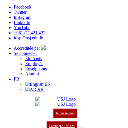
Facebook
Twitter
Instagram
LinkedIn
YouTube
+961 (1) 421 432
fdsp@usj.edu.lb
Accréditée par
Se connecter
Étudiants
Employés
Enseignants
Alumni
FR
EN
AR
Je fais un don
Campagne 150 ans