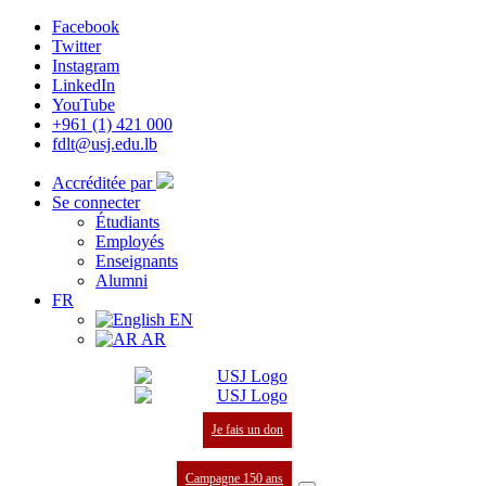
Facebook
Twitter
Instagram
LinkedIn
YouTube
+961 (1) 421 000
fdlt@usj.edu.lb
Accréditée par
Se connecter
Étudiants
Employés
Enseignants
Alumni
FR
EN
AR
Je fais un don
Campagne 150 ans