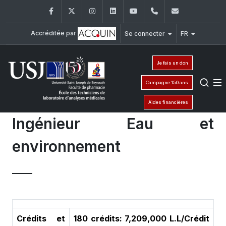
Facebook
Twitter
Instagram
LinkedIn
YouTube
+961 (1) 421 258
etlam@usj.
Accréditée par
Se connecter
FR
Je fais un don
Campagne 150 ans
Aides financières
Ingénieur Eau et
environnement
Crédits et
180 crédits: 7,209,000 L.L/Crédit