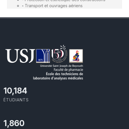
-
Transport et ouvrages aériens
11,418
ÉTUDIANTS
2,086