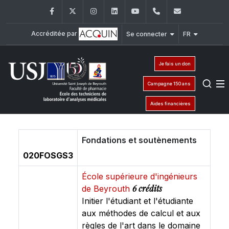
Facebook
Twitter
Instagram
LinkedIn
YouTube
+961 (1) 421 258
etlam@usj.
Accréditée par
Se connecter
FR
Je fais un don
Campagne 150 ans
Aides financières
Fondations et soutènements
020FOSGS3
École supérieure d'ingénieurs
6 crédits
de Beyrouth
Initier l'étudiant et l'étudiante
aux méthodes de calcul et aux
règles de l'art dans le domaine