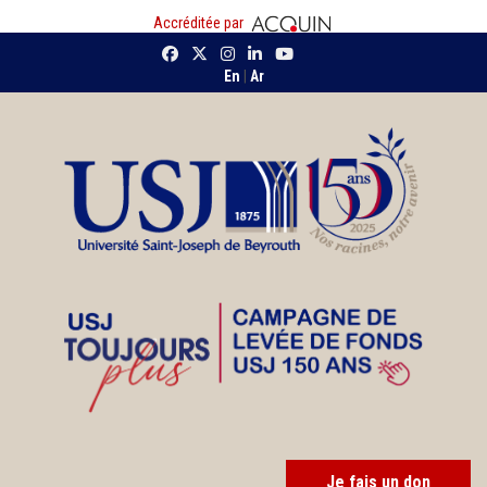
Accréditée par
En
|
Ar
Je fais un don