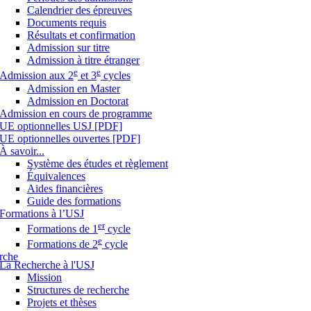
Calendrier des épreuves
Documents requis
Résultats et confirmation
Admission sur titre
Admission à titre étranger
e
e
Admission aux 2
et 3
cycles
Admission en Master
Admission en Doctorat
Admission en cours de programme
UE optionnelles USJ [PDF]
UE optionnelles ouvertes [PDF]
À savoir...
Système des études et règlement
Équivalences
Aides financières
Guide des formations
Formations à l’USJ
er
Formations de 1
cycle
e
Formations de 2
cycle
rche
La Recherche à l'USJ
Mission
Structures de recherche
Projets et thèses