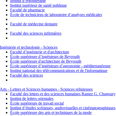
Institut d’ergothérapie
Institut supérieur de santé publique
Faculté de pharmacie
École de techniciens de laboratoire d’analyses médicales
Faculté de médecine dentaire
Faculté des sciences infirmières
Ingénierie et technologie - Sciences
Faculté d’ingénierie et d'architecture
École supérieure d’ingénieurs de Beyrouth
École supérieure d'architecture de Beyrouth
École supérieure d’ingénieurs d’agronomie - méditerranéenne
Institut national des télécommunications et de l'informatique
Faculté des sciences
Arts - Lettres et Sciences humaines - Sciences religieuses
Faculté des lettres et des sciences humaines Ramez G. Chagoury
Institut de lettres orientales
École supérieure de travail social
Institut d’études scéniques, audiovisuelles et cinématographiques
École supérieure des arts et techniques de la mode