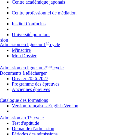
Centre académique japonais
Centre professionnel de médiation
Institut Confucius
Université pour tous
sion
er
Admission en ligne au 1
cycle
M'inscrire
Mon Dossier
ème
Admission en ligne au 2
cycle
Documents à télécharger
Dossier 2026-2027
Programme des épreuves
Anciennes épreuves
Catalogue des formations
Version française - English Version
er
Admission au 1
cycle
Test d'aptitude
Demande d’admission
Périodes des admissions