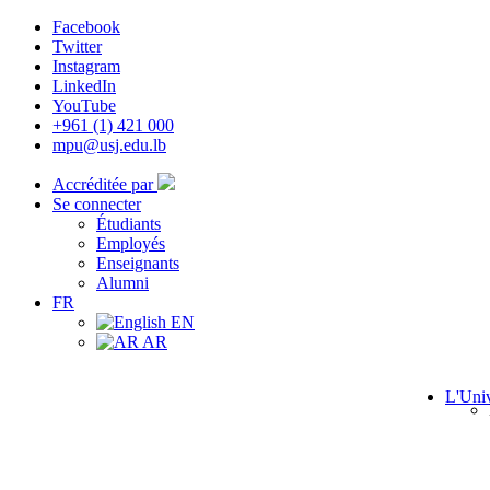
Facebook
Twitter
Instagram
LinkedIn
YouTube
+961 (1) 421 000
mpu@usj.edu.lb
Accréditée par
Se connecter
Étudiants
Employés
Enseignants
Alumni
FR
EN
AR
L'Univ