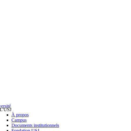
ersité
L'USJ
À propos
Campus
Documents institutionnels
Fondation USJ