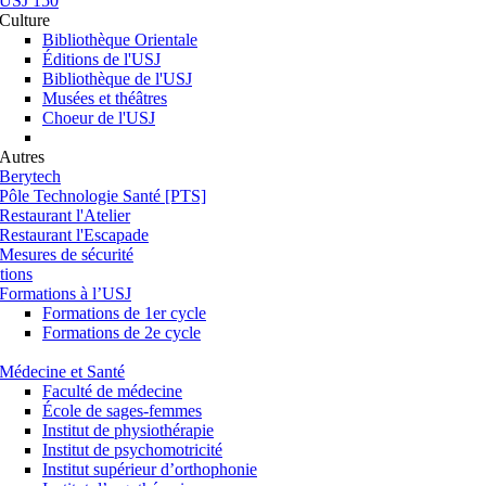
USJ 150
Culture
Bibliothèque Orientale
Éditions de l'USJ
Bibliothèque de l'USJ
Musées et théâtres
Choeur de l'USJ
Autres
Berytech
Pôle Technologie Santé [PTS]
Restaurant l'Atelier
Restaurant l'Escapade
Mesures de sécurité
tions
Formations à l’USJ
Formations de 1er cycle
Formations de 2e cycle
Médecine et Santé
Faculté de médecine
École de sages-femmes
Institut de physiothérapie
Institut de psychomotricité
Institut supérieur d’orthophonie