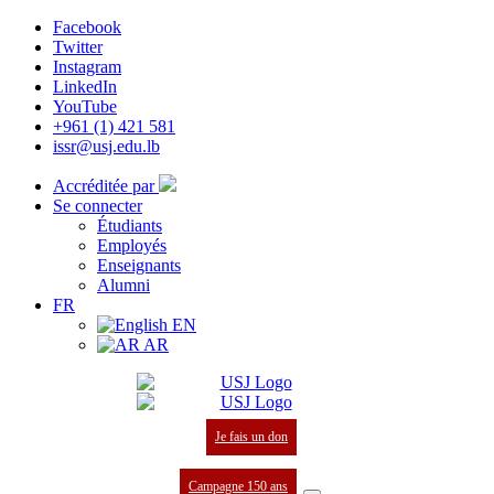
Facebook
Twitter
Instagram
LinkedIn
YouTube
+961 (1) 421 581
issr@usj.edu.lb
Accréditée par
Se connecter
Étudiants
Employés
Enseignants
Alumni
FR
EN
AR
Je fais un don
Campagne 150 ans