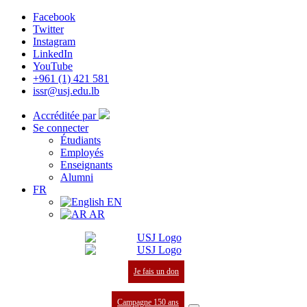
Facebook
Twitter
Instagram
LinkedIn
YouTube
+961 (1) 421 581
issr@usj.edu.lb
Accréditée par
Se connecter
Étudiants
Employés
Enseignants
Alumni
FR
EN
AR
Je fais un don
Campagne 150 ans