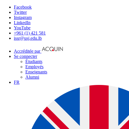
Facebook
Twitter
Instagram
LinkedIn
YouTube
+961 (1) 421 581
issr@usj.edu.lb
Accréditée par
Se connecter
Étudiants
Employés
Enseignants
Alumni
FR