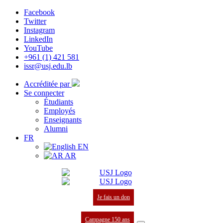
Facebook
Twitter
Instagram
LinkedIn
YouTube
+961 (1) 421 581
issr@usj.edu.lb
Accréditée par
Se connecter
Étudiants
Employés
Enseignants
Alumni
FR
EN
AR
Je fais un don
Campagne 150 ans