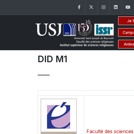
Facebook
Twitter
Instagram
Linke
Je 
Campa
Aides
DID M1
Faculté des sciences