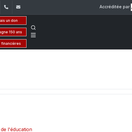
Accréditée par
dIn
YouTube
+961 (1) 421 581
issr@usj.edu.lb
fais un don
gne 150 ans
 financières
 de l'éducation