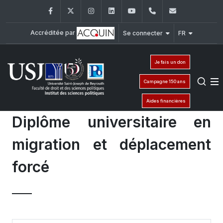
Facebook
Twitter
Instagram
LinkedIn
YouTube
+961 (1) 421 443
isp@usj.ed
Accréditée par
Se connecter
FR
Je fais un don
Campagne 150 ans
Aides financières
Diplôme universitaire en
migration et déplacement
forcé