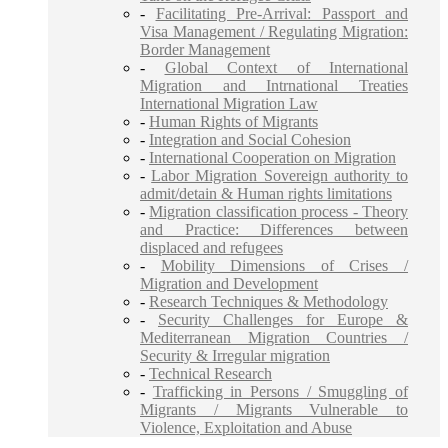
-
Facilitating Pre-Arrival: Passport and
Visa Management / Regulating Migration:
Border Management
-
Global Context of International
Migration and Intrnational Treaties
International Migration Law
-
Human Rights of Migrants
-
Integration and Social Cohesion
-
International Cooperation on Migration
-
Labor Migration Sovereign authority to
admit/detain & Human rights limitations
-
Migration classification process - Theory
and Practice: Differences between
displaced and refugees
-
Mobility Dimensions of Crises /
Migration and Development
-
Research Techniques & Methodology
-
Security Challenges for Europe &
Mediterranean Migration Countries /
Security & Irregular migration
-
Technical Research
-
Trafficking in Persons / Smuggling of
Migrants / Migrants Vulnerable to
Violence, Exploitation and Abuse