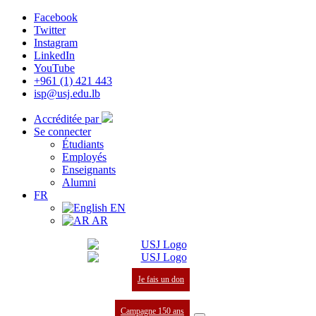
Facebook
Twitter
Instagram
LinkedIn
YouTube
+961 (1) 421 443
isp@usj.edu.lb
Accréditée par
Se connecter
Étudiants
Employés
Enseignants
Alumni
FR
EN
AR
Je fais un don
Campagne 150 ans