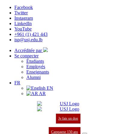
Facebook
Twitter
Instagram
LinkedIn
YouTube
+961 (1) 421 443
isp@usj.edu.lb
Accréditée par
Se connecter
Étudiants
Employés
Enseignants
Alumni
FR
EN
AR
Je fais un don
Campagne 150 ans