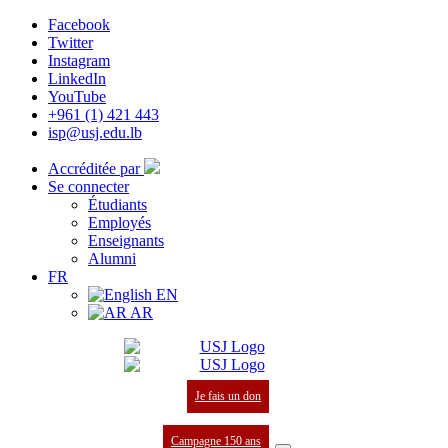
Facebook
Twitter
Instagram
LinkedIn
YouTube
+961 (1) 421 443
isp@usj.edu.lb
Accréditée par
Se connecter
Étudiants
Employés
Enseignants
Alumni
FR
EN
AR
Je fais un don
Campagne 150 ans