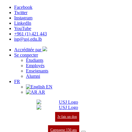
Facebook
Twitter
Instagram
LinkedIn
YouTube
+961 (1) 421 443
isp@usj.edu.lb
Accréditée par
Se connecter
Étudiants
Employés
Enseignants
Alumni
FR
EN
AR
Je fais un don
Campagne 150 ans